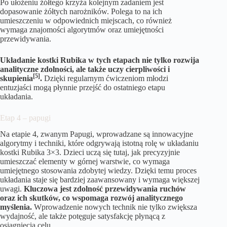
Po ułożeniu żółtego krzyża kolejnym zadaniem jest
dopasowanie żółtych narożników. Polega to na ich
umieszczeniu w odpowiednich miejscach, co również
wymaga znajomości algorytmów oraz umiejętności
przewidywania.
Układanie kostki Rubika w tych etapach nie tylko rozwija
analityczne zdolności, ale także uczy cierpliwości i
[5]
skupienia
.
Dzięki regularnym ćwiczeniom młodzi
entuzjaści mogą płynnie przejść do ostatniego etapu
układania.
Etap 4 – papugi
Na etapie 4, zwanym Papugi, wprowadzane są innowacyjne
algorytmy i techniki, które odgrywają istotną rolę w układaniu
kostki Rubika 3×3. Dzieci uczą się tutaj, jak precyzyjnie
umieszczać elementy w górnej warstwie, co wymaga
umiejętnego stosowania zdobytej wiedzy. Dzięki temu proces
układania staje się bardziej zaawansowany i wymaga większej
uwagi.
Kluczowa jest zdolność przewidywania ruchów
oraz ich skutków, co wspomaga rozwój analitycznego
myślenia.
Wprowadzenie nowych technik nie tylko zwiększa
wydajność, ale także potęguje satysfakcję płynącą z
osiągnięcia celu.