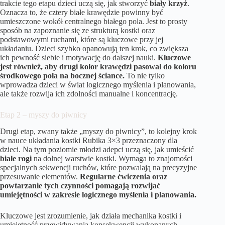
trakcie tego etapu dzieci uczą się, jak stworzyć
biały krzyż
.
Oznacza to, że cztery białe krawędzie powinny być
umieszczone wokół centralnego białego pola. Jest to prosty
sposób na zapoznanie się ze strukturą kostki oraz
podstawowymi ruchami, które są kluczowe przy jej
układaniu. Dzieci szybko opanowują ten krok, co zwiększa
ich pewność siebie i motywację do dalszej nauki.
Kluczowe
jest również, aby drugi kolor krawędzi pasował do koloru
środkowego pola na bocznej ściance.
To nie tylko
wprowadza dzieci w świat logicznego myślenia i planowania,
ale także rozwija ich zdolności manualne i koncentrację.
Etap 2 – myszy do piwnicy
Drugi etap, zwany także „myszy do piwnicy”, to kolejny krok
w nauce układania kostki Rubika 3×3 przeznaczony dla
dzieci. Na tym poziomie młodzi adepci uczą się, jak umieścić
białe rogi
na dolnej warstwie kostki. Wymaga to znajomości
specjalnych sekwencji ruchów, które pozwalają na precyzyjne
przesuwanie elementów.
Regularne ćwiczenia oraz
powtarzanie tych czynności pomagają rozwijać
umiejętności w zakresie logicznego myślenia i planowania.
Kluczowe jest zrozumienie, jak działa mechanika kostki i
umiejętność przewidywania konsekwencji wykonanych