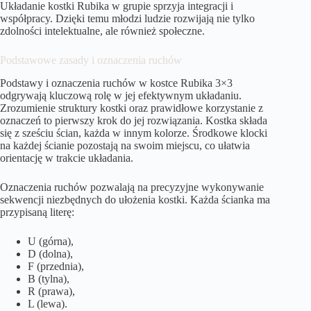
Układanie kostki Rubika w grupie sprzyja integracji i
współpracy. Dzięki temu młodzi ludzie rozwijają nie tylko
zdolności intelektualne, ale również społeczne.
Podstawowe zasady i oznaczenia ruchów
Podstawy i oznaczenia ruchów w kostce Rubika 3×3
odgrywają kluczową rolę w jej efektywnym układaniu.
Zrozumienie struktury kostki oraz prawidłowe korzystanie z
oznaczeń to pierwszy krok do jej rozwiązania. Kostka składa
się z sześciu ścian, każda w innym kolorze. Środkowe klocki
na każdej ścianie pozostają na swoim miejscu, co ułatwia
orientację w trakcie układania.
Oznaczenia ruchów pozwalają na precyzyjne wykonywanie
sekwencji niezbędnych do ułożenia kostki. Każda ścianka ma
przypisaną literę:
U (górna),
D (dolna),
F (przednia),
B (tylna),
R (prawa),
L (lewa).