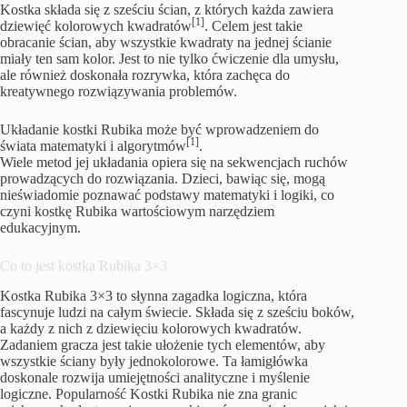
Kostka składa się z sześciu ścian, z których każda zawiera
[1]
dziewięć kolorowych kwadratów
. Celem jest takie
obracanie ścian, aby wszystkie kwadraty na jednej ścianie
miały ten sam kolor. Jest to nie tylko ćwiczenie dla umysłu,
ale również doskonała rozrywka, która zachęca do
kreatywnego rozwiązywania problemów.
Układanie kostki Rubika może być wprowadzeniem do
[1]
świata matematyki i algorytmów
.
Wiele metod jej układania opiera się na sekwencjach ruchów
prowadzących do rozwiązania. Dzieci, bawiąc się, mogą
nieświadomie poznawać podstawy matematyki i logiki, co
czyni kostkę Rubika wartościowym narzędziem
edukacyjnym.
Co to jest kostka Rubika 3×3
Kostka Rubika 3×3 to słynna zagadka logiczna, która
fascynuje ludzi na całym świecie. Składa się z sześciu boków,
a każdy z nich z dziewięciu kolorowych kwadratów.
Zadaniem gracza jest takie ułożenie tych elementów, aby
wszystkie ściany były jednokolorowe. Ta łamigłówka
doskonale rozwija umiejętności analityczne i myślenie
logiczne. Popularność Kostki Rubika nie zna granic