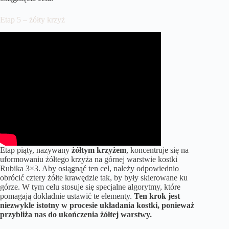
Etap 5 – żółty krzyż
Etap piąty, nazywany
żółtym krzyżem
, koncentruje się na
uformowaniu żółtego krzyża na górnej warstwie kostki
Rubika 3×3. Aby osiągnąć ten cel, należy odpowiednio
obrócić cztery żółte krawędzie tak, by były skierowane ku
górze. W tym celu stosuje się specjalne algorytmy, które
pomagają dokładnie ustawić te elementy.
Ten krok jest
niezwykle istotny w procesie układania kostki, ponieważ
przybliża nas do ukończenia żółtej warstwy.