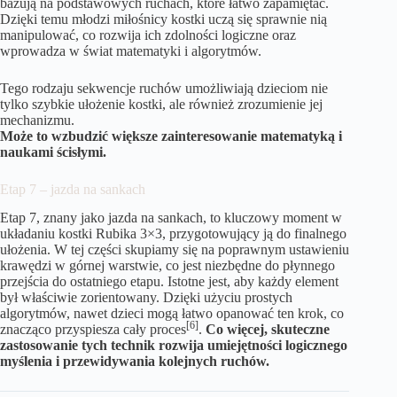
bazują na podstawowych ruchach, które łatwo zapamiętać.
Dzięki temu młodzi miłośnicy kostki uczą się sprawnie nią
manipulować, co rozwija ich zdolności logiczne oraz
wprowadza w świat matematyki i algorytmów.
Tego rodzaju sekwencje ruchów umożliwiają dzieciom nie
tylko szybkie ułożenie kostki, ale również zrozumienie jej
mechanizmu.
Może to wzbudzić większe zainteresowanie matematyką i
naukami ścisłymi.
Etap 7 – jazda na sankach
Etap 7, znany jako jazda na sankach, to kluczowy moment w
układaniu kostki Rubika 3×3, przygotowujący ją do finalnego
ułożenia. W tej części skupiamy się na poprawnym ustawieniu
krawędzi w górnej warstwie, co jest niezbędne do płynnego
przejścia do ostatniego etapu. Istotne jest, aby każdy element
był właściwie zorientowany. Dzięki użyciu prostych
algorytmów, nawet dzieci mogą łatwo opanować ten krok, co
[6]
znacząco przyspiesza cały proces
.
Co więcej, skuteczne
zastosowanie tych technik rozwija umiejętności logicznego
myślenia i przewidywania kolejnych ruchów.