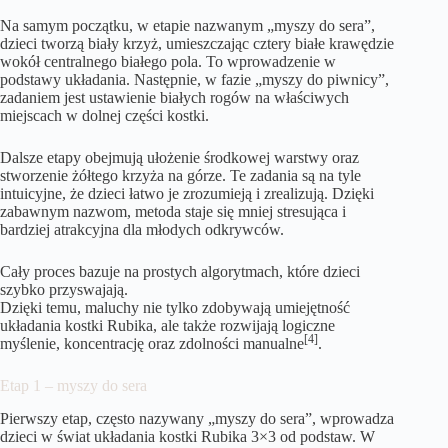
Na samym początku, w etapie nazwanym „myszy do sera”,
dzieci tworzą biały krzyż, umieszczając cztery białe krawędzie
wokół centralnego białego pola. To wprowadzenie w
podstawy układania. Następnie, w fazie „myszy do piwnicy”,
zadaniem jest ustawienie białych rogów na właściwych
miejscach w dolnej części kostki.
Dalsze etapy obejmują ułożenie środkowej warstwy oraz
stworzenie żółtego krzyża na górze. Te zadania są na tyle
intuicyjne, że dzieci łatwo je zrozumieją i zrealizują. Dzięki
zabawnym nazwom, metoda staje się mniej stresująca i
bardziej atrakcyjna dla młodych odkrywców.
Cały proces bazuje na prostych algorytmach, które dzieci
szybko przyswajają.
Dzięki temu, maluchy nie tylko zdobywają umiejętność
układania kostki Rubika, ale także rozwijają logiczne
[4]
myślenie, koncentrację oraz zdolności manualne
.
Etap 1 – myszy do sera
Pierwszy etap, często nazywany „myszy do sera”, wprowadza
dzieci w świat układania kostki Rubika 3×3 od podstaw. W