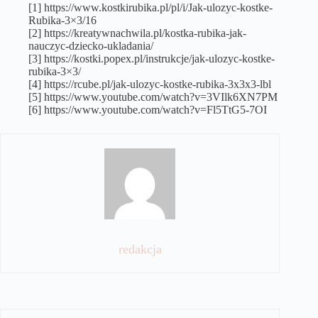
[1] https://www.kostkirubika.pl/pl/i/Jak-ulozyc-kostke-
Rubika-3×3/16
[2] https://kreatywnachwila.pl/kostka-rubika-jak-
nauczyc-dziecko-ukladania/
[3] https://kostki.popex.pl/instrukcje/jak-ulozyc-kostke-
rubika-3×3/
[4] https://rcube.pl/jak-ulozyc-kostke-rubika-3x3x3-lbl
[5] https://www.youtube.com/watch?v=3VIlk6XN7PM
[6] https://www.youtube.com/watch?v=Fl5TtG5-7OI
redakcja