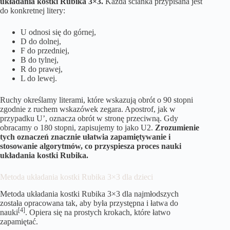
układania kostki Rubika 3×3.
Każda ścianka przypisana jest
do konkretnej litery:
U odnosi się do górnej,
D do dolnej,
F do przedniej,
B do tylnej,
R do prawej,
L do lewej.
Ruchy określamy literami, które wskazują obrót o 90 stopni
zgodnie z ruchem wskazówek zegara. Apostrof, jak w
przypadku U’, oznacza obrót w stronę przeciwną. Gdy
obracamy o 180 stopni, zapisujemy to jako U2.
Zrozumienie
tych oznaczeń znacznie ułatwia zapamiętywanie i
stosowanie algorytmów, co przyspiesza proces nauki
układania kostki Rubika.
Metoda układania kostki Rubika 3×3 dla dzieci
Metoda układania kostki Rubika 3×3 dla najmłodszych
została opracowana tak, aby była przystępna i łatwa do
[4]
nauki
. Opiera się na prostych krokach, które łatwo
zapamiętać.