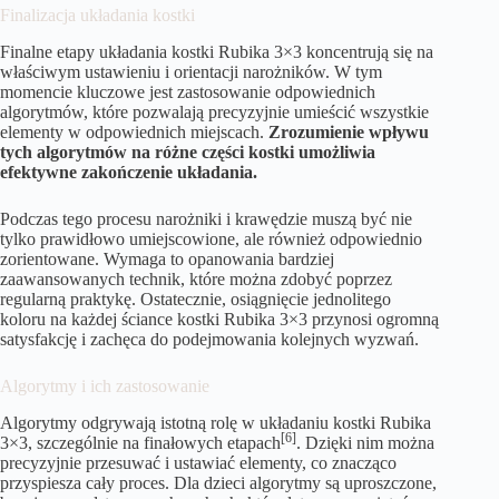
Finalizacja układania kostki
Finalne etapy układania kostki Rubika 3×3 koncentrują się na
właściwym ustawieniu i orientacji narożników. W tym
momencie kluczowe jest zastosowanie odpowiednich
algorytmów, które pozwalają precyzyjnie umieścić wszystkie
elementy w odpowiednich miejscach.
Zrozumienie wpływu
tych algorytmów na różne części kostki umożliwia
efektywne zakończenie układania.
Podczas tego procesu narożniki i krawędzie muszą być nie
tylko prawidłowo umiejscowione, ale również odpowiednio
zorientowane. Wymaga to opanowania bardziej
zaawansowanych technik, które można zdobyć poprzez
regularną praktykę. Ostatecznie, osiągnięcie jednolitego
koloru na każdej ściance kostki Rubika 3×3 przynosi ogromną
satysfakcję i zachęca do podejmowania kolejnych wyzwań.
Algorytmy i ich zastosowanie
Algorytmy odgrywają istotną rolę w układaniu kostki Rubika
[6]
3×3, szczególnie na finałowych etapach
. Dzięki nim można
precyzyjnie przesuwać i ustawiać elementy, co znacząco
przyspiesza cały proces. Dla dzieci algorytmy są uproszczone,