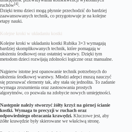
[4]
ruchów
.
Dzięki temu dzieci mogą płynnie przechodzić do bardziej
zaawansowanych technik, co przygotowuje je na kolejne
etapy nauki.
Kolejne kroki w układaniu kostki
Kolejne kroki w układaniu kostki Rubika 3×3 wymagają
bardziej skomplikowanych technik, które pomagają w
ułożeniu środkowej oraz ostatniej warstwy. Dzięki tym
metodom dzieci rozwijają zdolności logiczne oraz manualne.
Najpierw istotne jest opanowanie technik potrzebnych do
ułożenia środkowej warstwy. Młodzi adepci muszą nauczyć
się przesuwać elementy tak, aby stała się jednolita. To zadanie
wymaga zrozumienia oraz zastosowania prostych
algorytmów, co pozwala na zdobycie nowych umiejętności.
Następnie należy stworzyć żółty krzyż na górnej ścianie
kostki. Wymaga to precyzji w ruchach oraz
odpowiedniego obracania krawędzi.
Kluczowe jest, aby
żółte krawędzie były skierowane we właściwą stronę.