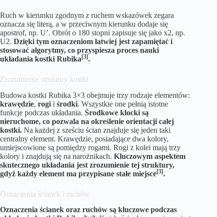
Ruch w kierunku zgodnym z ruchem wskazówek zegara
oznacza się literą, a w przeciwnym kierunku dodaje się
apostrof, np. U’. Obrót o 180 stopni zapisuje się jako x2, np.
U2.
Dzięki tym oznaczeniom łatwiej jest zapamiętać i
stosować algorytmy, co przyspiesza proces nauki
[3]
układania kostki Rubika
.
Zrozumienie struktury kostki
Budowa kostki Rubika 3×3 obejmuje trzy rodzaje elementów:
krawędzie
,
rogi
i
środki
. Wszystkie one pełnią istotne
funkcje podczas układania.
Środkowe klocki są
nieruchome, co pozwala na określenie orientacji całej
kostki.
Na każdej z sześciu ścian znajduje się jeden taki
centralny element. Krawędzie, posiadające dwa kolory,
umiejscowione są pomiędzy rogami. Rogi z kolei mają trzy
kolory i znajdują się na narożnikach.
Kluczowym aspektem
skutecznego układania jest zrozumienie tej struktury,
[3]
gdyż każdy element ma przypisane stałe miejsce
.
Oznaczenia ścianek i ruchów
Oznaczenia ścianek oraz ruchów są kluczowe podczas