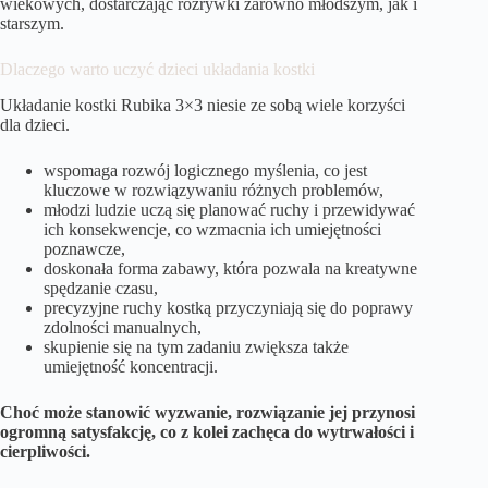
wiekowych, dostarczając rozrywki zarówno młodszym, jak i
starszym.
Dlaczego warto uczyć dzieci układania kostki
Układanie kostki Rubika 3×3 niesie ze sobą wiele korzyści
dla dzieci.
wspomaga rozwój logicznego myślenia, co jest
kluczowe w rozwiązywaniu różnych problemów,
młodzi ludzie uczą się planować ruchy i przewidywać
ich konsekwencje, co wzmacnia ich umiejętności
poznawcze,
doskonała forma zabawy, która pozwala na kreatywne
spędzanie czasu,
precyzyjne ruchy kostką przyczyniają się do poprawy
zdolności manualnych,
skupienie się na tym zadaniu zwiększa także
umiejętność koncentracji.
Choć może stanowić wyzwanie, rozwiązanie jej przynosi
ogromną satysfakcję, co z kolei zachęca do wytrwałości i
cierpliwości.