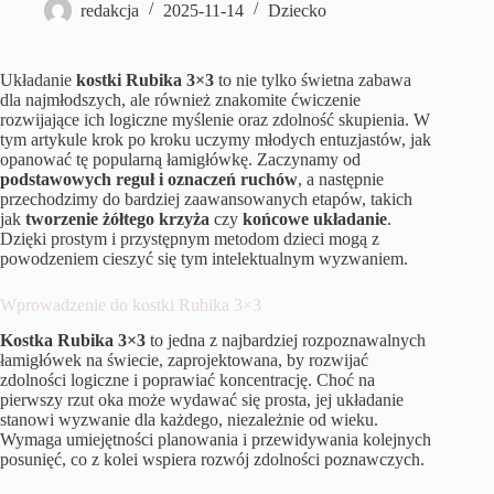
redakcja
2025-11-14
Dziecko
Układanie
kostki Rubika 3×3
to nie tylko świetna zabawa
dla najmłodszych, ale również znakomite ćwiczenie
rozwijające ich logiczne myślenie oraz zdolność skupienia. W
tym artykule krok po kroku uczymy młodych entuzjastów, jak
opanować tę popularną łamigłówkę. Zaczynamy od
podstawowych reguł i oznaczeń ruchów
, a następnie
przechodzimy do bardziej zaawansowanych etapów, takich
jak
tworzenie żółtego krzyża
czy
końcowe układanie
.
Dzięki prostym i przystępnym metodom dzieci mogą z
powodzeniem cieszyć się tym intelektualnym wyzwaniem.
Wprowadzenie do kostki Rubika 3×3
Kostka Rubika 3×3
to jedna z najbardziej rozpoznawalnych
łamigłówek na świecie, zaprojektowana, by rozwijać
zdolności logiczne i poprawiać koncentrację. Choć na
pierwszy rzut oka może wydawać się prosta, jej układanie
stanowi wyzwanie dla każdego, niezależnie od wieku.
Wymaga umiejętności planowania i przewidywania kolejnych
posunięć, co z kolei wspiera rozwój zdolności poznawczych.