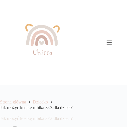
Przejdź
do
treści
Strona główna
Dziecko
Jak ułożyć kostkę rubika 3×3 dla dzieci?
Jak ułożyć kostkę rubika 3×3 dla dzieci?