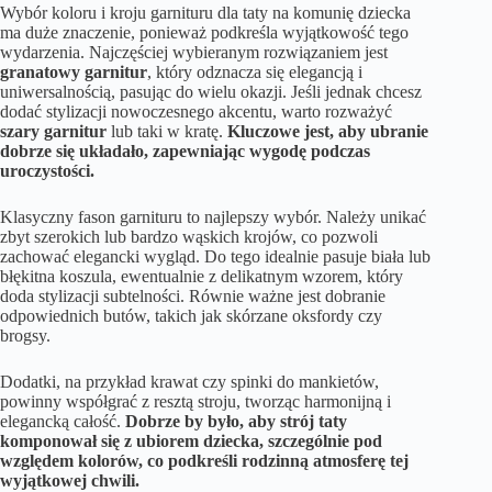
Wybór koloru i kroju garnituru dla taty na komunię dziecka
ma duże znaczenie, ponieważ podkreśla wyjątkowość tego
wydarzenia. Najczęściej wybieranym rozwiązaniem jest
granatowy garnitur
, który odznacza się elegancją i
uniwersalnością, pasując do wielu okazji. Jeśli jednak chcesz
dodać stylizacji nowoczesnego akcentu, warto rozważyć
szary garnitur
lub taki w kratę.
Kluczowe jest, aby ubranie
dobrze się układało, zapewniając wygodę podczas
uroczystości.
Klasyczny fason garnituru to najlepszy wybór. Należy unikać
zbyt szerokich lub bardzo wąskich krojów, co pozwoli
zachować elegancki wygląd. Do tego idealnie pasuje biała lub
błękitna koszula, ewentualnie z delikatnym wzorem, który
doda stylizacji subtelności. Równie ważne jest dobranie
odpowiednich butów, takich jak skórzane oksfordy czy
brogsy.
Dodatki, na przykład krawat czy spinki do mankietów,
powinny współgrać z resztą stroju, tworząc harmonijną i
elegancką całość.
Dobrze by było, aby strój taty
komponował się z ubiorem dziecka, szczególnie pod
względem kolorów, co podkreśli rodzinną atmosferę tej
wyjątkowej chwili.