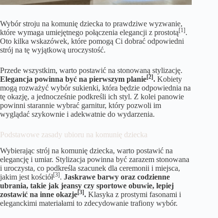
Wybór stroju na komunię dziecka to prawdziwe wyzwanie,
[1]
które wymaga umiejętnego połączenia elegancji z prostotą
.
Oto kilka wskazówek, które pomogą Ci dobrać odpowiedni
strój na tę wyjątkową uroczystość.
Przede wszystkim, warto postawić na stonowaną stylizację.
[2]
Elegancja powinna być na pierwszym planie
.
Kobiety
mogą rozważyć wybór sukienki, która będzie odpowiednia na
tę okazję, a jednocześnie podkreśli ich styl. Z kolei panowie
powinni starannie wybrać garnitur, który pozwoli im
wyglądać szykownie i adekwatnie do wydarzenia.
Podstawowe zasady ubioru na komunię dziecka
Wybierając strój na komunię dziecka, warto postawić na
elegancję i umiar. Stylizacja powinna być zarazem stonowana
i uroczysta, co podkreśla szacunek dla ceremonii i miejsca,
[3]
jakim jest kościół
.
Jaskrawe barwy oraz codzienne
ubrania, takie jak jeansy czy sportowe obuwie, lepiej
[3]
zostawić na inne okazje
.
Klasyka z prostymi fasonami i
eleganckimi materiałami to zdecydowanie trafiony wybór.