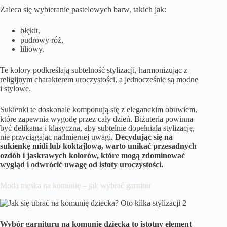
Zaleca się wybieranie pastelowych barw, takich jak:
błękit,
pudrowy róż,
liliowy.
Te kolory podkreślają subtelność stylizacji, harmonizując z
religijnym charakterem uroczystości, a jednocześnie są modne
i stylowe.
Sukienki te doskonale komponują się z eleganckim obuwiem,
które zapewnia wygodę przez cały dzień. Biżuteria powinna
być delikatna i klasyczna, aby subtelnie dopełniała stylizację,
nie przyciągając nadmiernej uwagi.
Decydując się na
sukienkę midi lub koktajlową, warto unikać przesadnych
ozdób i jaskrawych kolorów, które mogą zdominować
wygląd i odwrócić uwagę od istoty uroczystości.
Moda męska na komunię – jak wybrać garnitur
Wybór garnituru na komunię dziecka to istotny element