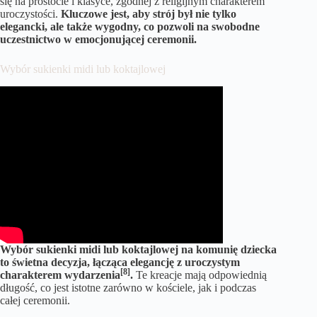
się na prostocie i klasyce, zgodnej z religijnym charakterem
uroczystości.
Kluczowe jest, aby strój był nie tylko
elegancki, ale także wygodny, co pozwoli na swobodne
uczestnictwo w emocjonującej ceremonii.
Wybór sukienki midi lub koktajlowej
Wybór sukienki midi lub koktajlowej na komunię dziecka
to świetna decyzja, łącząca elegancję z uroczystym
[8]
charakterem wydarzenia
.
Te kreacje mają odpowiednią
długość, co jest istotne zarówno w kościele, jak i podczas
całej ceremonii.