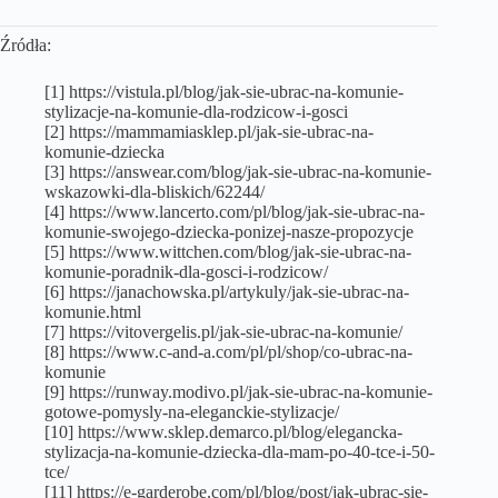
Źródła:
[1] https://vistula.pl/blog/jak-sie-ubrac-na-komunie-
stylizacje-na-komunie-dla-rodzicow-i-gosci
[2] https://mammamiasklep.pl/jak-sie-ubrac-na-
komunie-dziecka
[3] https://answear.com/blog/jak-sie-ubrac-na-komunie-
wskazowki-dla-bliskich/62244/
[4] https://www.lancerto.com/pl/blog/jak-sie-ubrac-na-
komunie-swojego-dziecka-ponizej-nasze-propozycje
[5] https://www.wittchen.com/blog/jak-sie-ubrac-na-
komunie-poradnik-dla-gosci-i-rodzicow/
[6] https://janachowska.pl/artykuly/jak-sie-ubrac-na-
komunie.html
[7] https://vitovergelis.pl/jak-sie-ubrac-na-komunie/
[8] https://www.c-and-a.com/pl/pl/shop/co-ubrac-na-
komunie
[9] https://runway.modivo.pl/jak-sie-ubrac-na-komunie-
gotowe-pomysly-na-eleganckie-stylizacje/
[10] https://www.sklep.demarco.pl/blog/elegancka-
stylizacja-na-komunie-dziecka-dla-mam-po-40-tce-i-50-
tce/
[11] https://e-garderobe.com/pl/blog/post/jak-ubrac-sie-