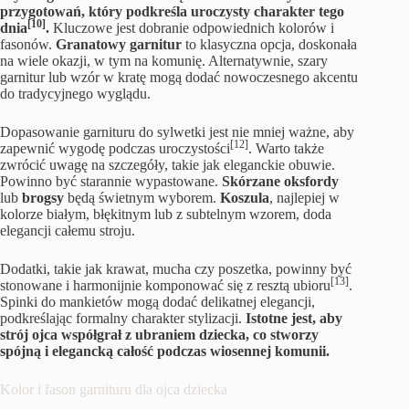
przygotowań, który podkreśla uroczysty charakter tego
[10]
dnia
.
Kluczowe jest dobranie odpowiednich kolorów i
fasonów.
Granatowy garnitur
to klasyczna opcja, doskonała
na wiele okazji, w tym na komunię. Alternatywnie, szary
garnitur lub wzór w kratę mogą dodać nowoczesnego akcentu
do tradycyjnego wyglądu.
Dopasowanie garnituru do sylwetki jest nie mniej ważne, aby
[12]
zapewnić wygodę podczas uroczystości
. Warto także
zwrócić uwagę na szczegóły, takie jak eleganckie obuwie.
Powinno być starannie wypastowane.
Skórzane oksfordy
lub
brogsy
będą świetnym wyborem.
Koszula
, najlepiej w
kolorze białym, błękitnym lub z subtelnym wzorem, doda
elegancji całemu stroju.
Dodatki, takie jak krawat, mucha czy poszetka, powinny być
[13]
stonowane i harmonijnie komponować się z resztą ubioru
.
Spinki do mankietów mogą dodać delikatnej elegancji,
podkreślając formalny charakter stylizacji.
Istotne jest, aby
strój ojca współgrał z ubraniem dziecka, co stworzy
spójną i elegancką całość podczas wiosennej komunii.
Kolor i fason garnituru dla ojca dziecka