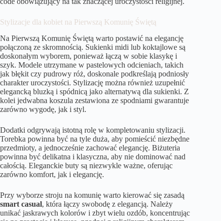
code obowiązujący na tak znaczącej uroczystości religijnej.
Stylizacje dla kobiet na Pierwszą Komunię Świętą
Na Pierwszą Komunię Świętą warto postawić na elegancję
połączoną ze skromnością. Sukienki midi lub koktajlowe są
doskonałym wyborem, ponieważ łączą w sobie klasykę i
szyk. Modele utrzymane w pastelowych odcieniach, takich
jak błękit czy pudrowy róż, doskonale podkreślają podniosły
charakter uroczystości. Stylizację można również uzupełnić
elegancką bluzką i spódnicą jako alternatywą dla sukienki. Z
kolei jedwabna koszula zestawiona ze spodniami gwarantuje
zarówno wygodę, jak i styl.
Dodatki odgrywają istotną rolę w kompletowaniu stylizacji.
Torebka powinna być na tyle duża, aby pomieścić niezbędne
przedmioty, a jednocześnie zachować elegancję. Biżuteria
powinna być delikatna i klasyczna, aby nie dominować nad
całością. Eleganckie buty są niezwykle ważne, oferując
zarówno komfort, jak i elegancję.
Przy wyborze stroju na komunię warto kierować się zasadą
smart casual
, która łączy swobodę z elegancją. Należy
unikać jaskrawych kolorów i zbyt wielu ozdób, koncentrując