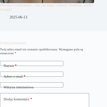
Monika Goździalska – czy ma męża i dzieci? Rodzina, wiek i
związki
2025-06-13
Dodaj komentarz
Twój adres email nie zostanie opublikowany.
Wymagane pola są
A
oznaczone
*
l
t
e
Nazwa
*
r
n
a
Adres e-mail
*
t
i
Witryna internetowa
v
e
:
Dodaj komentarz
*