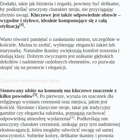
Dodatki, takie jak biżuteria i zegarki, powinny być delikatne,
by podkreślać uroczysty charakter stroju, nie przyciągając
zbytnio uwagi.
Kluczowe jest także odpowiednie obuwie –
wygodne i stylowe, idealnie komponujące się z całą
[4]
stylizacją
.
Warto również pamiętać o zasłanianiu ramion, szczególnie w
kościele. Można to zrobić, wybierając elegancki żakiet lub
marynarkę. Naturalne tkaniny zwiększają komfort noszenia i
dodają klasy. Dobrym zwyczajem jest unikanie głębokich
dekoltów i nadmiernie ozdobnych elementów, co pozwala
skupić się na prostocie i elegancji.
Znaczenie stonowanego stroju
Stonowany ubiór na komunię ma kluczowe znaczenie z
[5]
kilku powodów
.
Po pierwsze, wyraża on szacunek dla
religijnego wymiaru ceremonii oraz miejsca, jakim jest
kościół. Skromne i klasyczne stroje, takie jak tradycyjny
garnitur czy elegancka sukienka, pomagają zachować
[5]
odpowiednią atmosferę wydarzenia
. Podkreślają one
uroczysty charakter ceremonii, unikając przy tym nadmiernej
ekstrawagancji, która mogłaby odwrócić uwagę od samej
uroczystości. Subtelne kolory, delikatne tkaniny i prostota