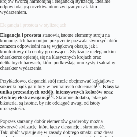
krojów tworzą harmonijną i elegancką stylizację, idealnie
odpowiadającą oczekiwaniom związanym z takim
wydarzeniem.
Elegancja i prostota w stylizacjach
Elegancja i prostota
stanowią istotne elementy stroju na
komunię. Ich harmonijne połączenie pozwala stworzyć ubiór
zarazem odpowiedni na tę wyjątkową okazję, jak i
komfortowy dla osoby go noszącej. Stylizacje o eleganckim
charakterze opierają się na klasycznych krojach oraz
delikatnych barwach, które podkreślają uroczysty i sakralny
charakter wydarzenia.
Przykładowo, elegancki strój może obejmować koktajlowe
[7]
sukienki bądź garnitury w neutralnych odcieniach
.
Klasyka
unika przesadnych ozdób, intensywnych kolorów oraz
[7]
zbytniej ekstrawagancji
.
Skromne dodatki, takie jak
biżuteria, są istotne, by nie odciągać uwagi od istoty
uroczystości.
Poprzez staranny dobór elementów garderoby można
stworzyć stylizację, która łączy elegancję i skromność.
Taki ubiór wpisuje się w zasady dobrego smaku oraz dress