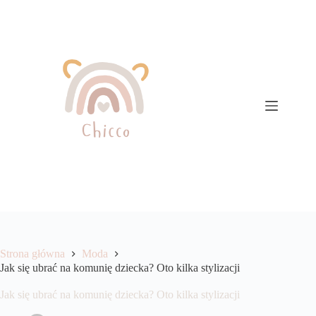
Przejdź
do
treści
Strona główna
Moda
Jak się ubrać na komunię dziecka? Oto kilka stylizacji
Jak się ubrać na komunię dziecka? Oto kilka stylizacji