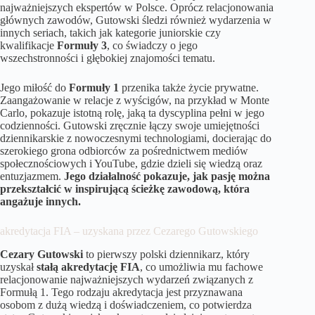
najważniejszych ekspertów w Polsce. Oprócz relacjonowania
głównych zawodów, Gutowski śledzi również wydarzenia w
innych seriach, takich jak kategorie juniorskie czy
kwalifikacje
Formuły 3
, co świadczy o jego
wszechstronności i głębokiej znajomości tematu.
Jego miłość do
Formuły 1
przenika także życie prywatne.
Zaangażowanie w relacje z wyścigów, na przykład w Monte
Carlo, pokazuje istotną rolę, jaką ta dyscyplina pełni w jego
codzienności. Gutowski zręcznie łączy swoje umiejętności
dziennikarskie z nowoczesnymi technologiami, docierając do
szerokiego grona odbiorców za pośrednictwem mediów
społecznościowych i YouTube, gdzie dzieli się wiedzą oraz
entuzjazmem.
Jego działalność pokazuje, jak pasję można
przekształcić w inspirującą ścieżkę zawodową, która
angażuje innych.
akredytacja FIA – uzyskana przez Cezarego Gutowskiego
Cezary Gutowski
to pierwszy polski dziennikarz, który
uzyskał
stałą akredytację FIA
, co umożliwia mu fachowe
relacjonowanie najważniejszych wydarzeń związanych z
Formułą 1. Tego rodzaju akredytacja jest przyznawana
osobom z dużą wiedzą i doświadczeniem, co potwierdza