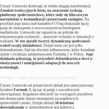
Cezary Gutowski dostrzegł, że media ulegają transformacji.
Zamiast tradycyjnych form, na znaczeniu zyskują
platformy społecznościowe, które stały się kluczowym
narzędziem w komunikacji i poszerzaniu zasięgów.
Na
przykład jego praca nad kanałem F1Vlog doskonale łączy
pasję do motosportu z nowoczesnymi technologiami
medialnymi. Gutowski nie ogranicza się jedynie do
relacjonowania wydarzeń – aktywnie wchodzi w interakcje z
widzami.
W ten sposób tworzy dynamiczną społeczność
wokół swojej działalności.
Dzięki temu nie jest tylko
dziennikarzem. Stał się również influencerem, który kształtuje
opinie i zwiększa zainteresowanie Formułą 1 w Polsce.
Jego
działania pokazują, że przyszłość dziennikarstwa tkwi w
elastyczności i umiejętności adaptacji do nowych
technologii.
Formuła 1 – pasja i praca Cezarego Gutowskiego
Cezary Gutowski od ponad trzech dekad jest zafascynowany
światem
Formuły 1
, łącząc tę pasję z zawodowymi
obowiązkami. Regularna obecność na wyścigach umożliwia
mu dostarczanie fanom motosportu szczegółowych
sprawozdań i analiz. Dzięki niemal
30-letniemu
doświadczeniu
w dziennikarstwie jest jednym z