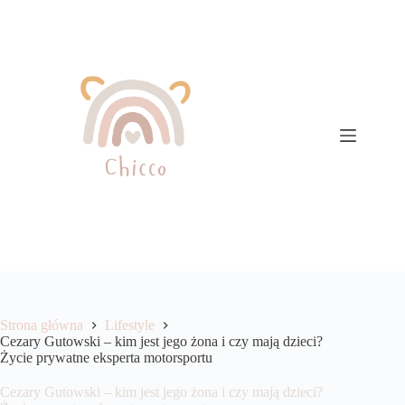
Przejdź
do
treści
Strona główna
Lifestyle
Cezary Gutowski – kim jest jego żona i czy mają dzieci?
Życie prywatne eksperta motorsportu
Cezary Gutowski – kim jest jego żona i czy mają dzieci?