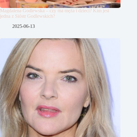
Magdalena Godlewska – czy ma męża i dzieci? Kim jest
jedna z Sióstr Godlewskich?
2025-06-13