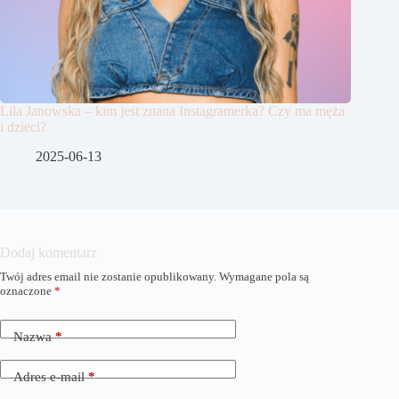
Lila Janowska – kim jest znana Instagramerka? Czy ma męża
i dzieci?
2025-06-13
Dodaj komentarz
Twój adres email nie zostanie opublikowany.
Wymagane pola są
A
oznaczone
*
l
t
e
Nazwa
*
r
n
a
Adres e-mail
*
t