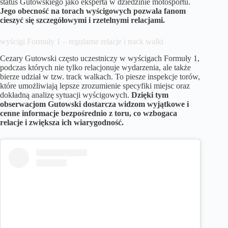
status Gutowskiego jako eksperta w dziedzinie motosportu.
Jego obecność na torach wyścigowych pozwala fanom
cieszyć się szczegółowymi i rzetelnymi relacjami.
wyścigi Formuły 1 – regularne relacje i track walki
Cezary Gutowski często uczestniczy w wyścigach Formuły 1,
podczas których nie tylko relacjonuje wydarzenia, ale także
bierze udział w tzw. track walkach. To piesze inspekcje torów,
które umożliwiają lepsze zrozumienie specyfiki miejsc oraz
dokładną analizę sytuacji wyścigowych.
Dzięki tym
obserwacjom Gutowski dostarcza widzom wyjątkowe i
cenne informacje bezpośrednio z toru, co wzbogaca
relacje i zwiększa ich wiarygodność.