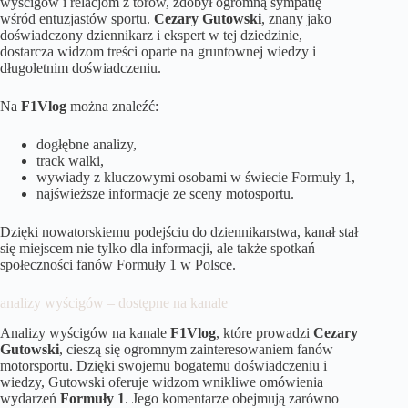
wyścigów i relacjom z torów, zdobył ogromną sympatię
wśród entuzjastów sportu.
Cezary Gutowski
, znany jako
doświadczony dziennikarz i ekspert w tej dziedzinie,
dostarcza widzom treści oparte na gruntownej wiedzy i
długoletnim doświadczeniu.
Na
F1Vlog
można znaleźć:
dogłębne analizy,
track walki,
wywiady z kluczowymi osobami w świecie Formuły 1,
najświeższe informacje ze sceny motosportu.
Dzięki nowatorskiemu podejściu do dziennikarstwa, kanał stał
się miejscem nie tylko dla informacji, ale także spotkań
społeczności fanów Formuły 1 w Polsce.
analizy wyścigów – dostępne na kanale
Analizy wyścigów na kanale
F1Vlog
, które prowadzi
Cezary
Gutowski
, cieszą się ogromnym zainteresowaniem fanów
motorsportu. Dzięki swojemu bogatemu doświadczeniu i
wiedzy, Gutowski oferuje widzom wnikliwe omówienia
wydarzeń
Formuły 1
. Jego komentarze obejmują zarówno