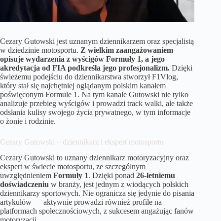
Cezary Gutowski jest uznanym dziennikarzem oraz specjalistą
w dziedzinie motosportu.
Z wielkim zaangażowaniem
opisuje wydarzenia z wyścigów Formuły 1, a jego
akredytacja od FIA podkreśla jego profesjonalizm.
Dzięki
świeżemu podejściu do dziennikarstwa stworzył F1Vlog,
który stał się najchętniej oglądanym polskim kanałem
poświęconym Formule 1. Na tym kanale Gutowski nie tylko
analizuje przebieg wyścigów i prowadzi track walki, ale także
odsłania kulisy swojego życia prywatnego, w tym informacje
o żonie i rodzinie.
Cezary Gutowski – dziennikarz i ekspert motosportu
Cezary Gutowski to uznany dziennikarz motoryzacyjny oraz
ekspert w świecie motosportu, ze szczególnym
uwzględnieniem
Formuły 1
. Dzięki ponad
26-letniemu
doświadczeniu
w branży, jest jednym z wiodących polskich
dziennikarzy sportowych. Nie ogranicza się jedynie do pisania
artykułów — aktywnie prowadzi również profile na
platformach społecznościowych, z sukcesem angażując fanów
motoryzacji.