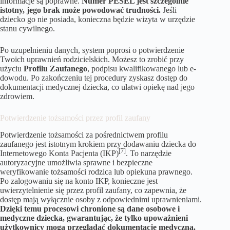
informacje są poprawne.
Numer PESEL jest szczególnie
istotny, jego brak może powodować trudności.
Jeśli
dziecko go nie posiada, konieczna będzie wizyta w urzędzie
stanu cywilnego.
Po uzupełnieniu danych, system poprosi o potwierdzenie
Twoich uprawnień rodzicielskich. Możesz to zrobić przy
użyciu
Profilu Zaufanego
, podpisu kwalifikowanego lub e-
dowodu. Po zakończeniu tej procedury zyskasz dostęp do
dokumentacji medycznej dziecka, co ułatwi opiekę nad jego
zdrowiem.
Potwierdzenie tożsamości przez profil zaufany
Potwierdzenie tożsamości za pośrednictwem profilu
zaufanego jest istotnym krokiem przy dodawaniu dziecka do
[7]
Internetowego Konta Pacjenta (IKP)
. To narzędzie
autoryzacyjne umożliwia sprawne i bezpieczne
weryfikowanie tożsamości rodzica lub opiekuna prawnego.
Po zalogowaniu się na konto IKP, konieczne jest
uwierzytelnienie się przez profil zaufany, co zapewnia, że
dostęp mają wyłącznie osoby z odpowiednimi uprawnieniami.
Dzięki temu procesowi chronione są dane osobowe i
medyczne dziecka, gwarantując, że tylko upoważnieni
użytkownicy mogą przeglądać dokumentację medyczną.