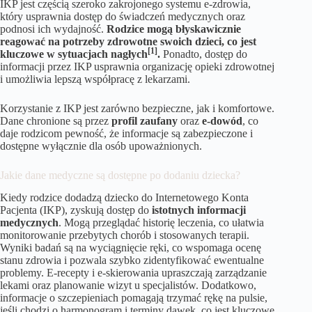
IKP jest częścią szeroko zakrojonego systemu e-zdrowia,
który usprawnia dostęp do świadczeń medycznych oraz
podnosi ich wydajność.
Rodzice mogą błyskawicznie
reagować na potrzeby zdrowotne swoich dzieci, co jest
[1]
kluczowe w sytuacjach nagłych
.
Ponadto, dostęp do
informacji przez IKP usprawnia organizację opieki zdrowotnej
i umożliwia lepszą współpracę z lekarzami.
Korzystanie z IKP jest zarówno bezpieczne, jak i komfortowe.
Dane chronione są przez
profil zaufany
oraz
e-dowód
, co
daje rodzicom pewność, że informacje są zabezpieczone i
dostępne wyłącznie dla osób upoważnionych.
Jakie dane medyczne są dostępne po dodaniu dziecka?
Kiedy rodzice dodadzą dziecko do Internetowego Konta
Pacjenta (IKP), zyskują dostęp do
istotnych informacji
medycznych
. Mogą przeglądać historię leczenia, co ułatwia
monitorowanie przebytych chorób i stosowanych terapii.
Wyniki badań są na wyciągnięcie ręki, co wspomaga ocenę
stanu zdrowia i pozwala szybko zidentyfikować ewentualne
problemy. E-recepty i e-skierowania upraszczają zarządzanie
lekami oraz planowanie wizyt u specjalistów. Dodatkowo,
informacje o szczepieniach pomagają trzymać rękę na pulsie,
jeśli chodzi o harmonogram i terminy dawek, co jest kluczowe