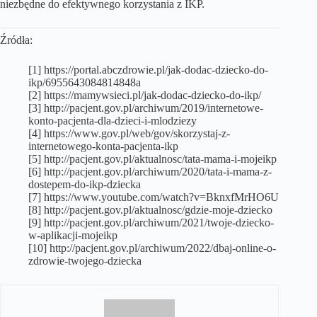
niezbędne do efektywnego korzystania z IKP.
Źródła:
[1] https://portal.abczdrowie.pl/jak-dodac-dziecko-do-
ikp/6955643084814848a
[2] https://mamywsieci.pl/jak-dodac-dziecko-do-ikp/
[3] http://pacjent.gov.pl/archiwum/2019/internetowe-
konto-pacjenta-dla-dzieci-i-mlodziezy
[4] https://www.gov.pl/web/gov/skorzystaj-z-
internetowego-konta-pacjenta-ikp
[5] http://pacjent.gov.pl/aktualnosc/tata-mama-i-mojeikp
[6] http://pacjent.gov.pl/archiwum/2020/tata-i-mama-z-
dostepem-do-ikp-dziecka
[7] https://www.youtube.com/watch?v=BknxfMrHO6U
[8] http://pacjent.gov.pl/aktualnosc/gdzie-moje-dziecko
[9] http://pacjent.gov.pl/archiwum/2021/twoje-dziecko-
w-aplikacji-mojeikp
[10] http://pacjent.gov.pl/archiwum/2022/dbaj-online-o-
zdrowie-twojego-dziecka