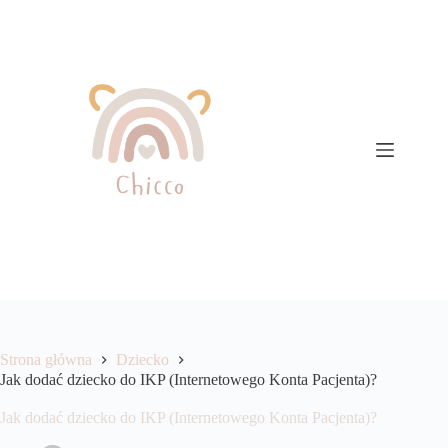
Przejdź
do
treści
Strona główna
Dziecko
Jak dodać dziecko do IKP (Internetowego Konta Pacjenta)?
Jak dodać dziecko do IKP (Internetowego Konta Pacjenta)?