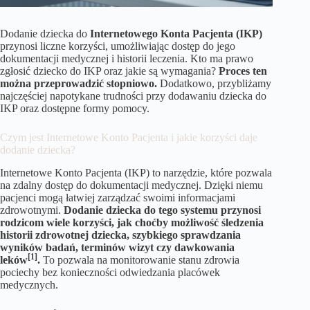
Dodanie dziecka do
Internetowego Konta Pacjenta (IKP)
przynosi liczne korzyści, umożliwiając dostęp do jego
dokumentacji medycznej i historii leczenia. Kto ma prawo
zgłosić dziecko do IKP oraz jakie są wymagania?
Proces ten
można przeprowadzić stopniowo.
Dodatkowo, przybliżamy
najczęściej napotykane trudności przy dodawaniu dziecka do
IKP oraz dostępne formy pomocy.
Czym jest Internetowe Konto Pacjenta i jakie korzyści daje
dodanie dziecka?
Internetowe Konto Pacjenta (IKP) to narzędzie, które pozwala
na zdalny dostęp do dokumentacji medycznej. Dzięki niemu
pacjenci mogą łatwiej zarządzać swoimi informacjami
zdrowotnymi.
Dodanie dziecka do tego systemu przynosi
rodzicom wiele korzyści, jak choćby możliwość śledzenia
historii zdrowotnej dziecka, szybkiego sprawdzania
wyników badań, terminów wizyt czy dawkowania
[1]
leków
.
To pozwala na monitorowanie stanu zdrowia
pociechy bez konieczności odwiedzania placówek
medycznych.