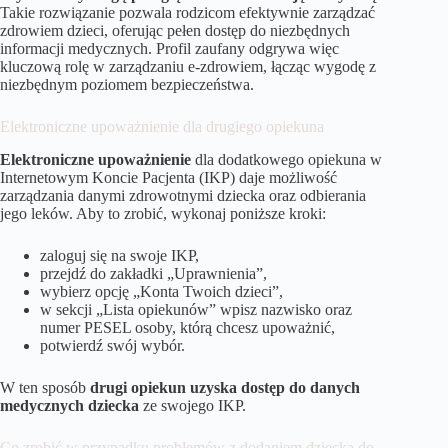
Takie rozwiązanie pozwala rodzicom efektywnie zarządzać
zdrowiem dzieci, oferując pełen dostęp do niezbędnych
informacji medycznych. Profil zaufany odgrywa więc
kluczową rolę w zarządzaniu e-zdrowiem, łącząc wygodę z
niezbędnym poziomem bezpieczeństwa.
Elektroniczne upoważnienie dla drugiego opiekuna
Elektroniczne upoważnienie
dla dodatkowego opiekuna w
Internetowym Koncie Pacjenta (IKP) daje możliwość
zarządzania danymi zdrowotnymi dziecka oraz odbierania
jego leków. Aby to zrobić, wykonaj poniższe kroki:
zaloguj się na swoje IKP,
przejdź do zakładki „Uprawnienia”,
wybierz opcję „Konta Twoich dzieci”,
w sekcji „Lista opiekunów” wpisz nazwisko oraz
numer PESEL osoby, którą chcesz upoważnić,
potwierdź swój wybór.
W ten sposób
drugi opiekun uzyska dostęp do danych
medycznych dziecka
ze swojego IKP.
Co zrobić w przypadku problemów z dodaniem dziecka do