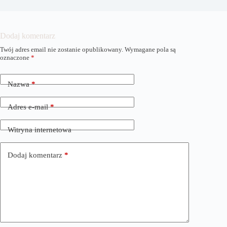
Dodaj komentarz
Twój adres email nie zostanie opublikowany.
Wymagane pola są
A
oznaczone
*
l
t
e
Nazwa
*
r
n
a
Adres e-mail
*
t
i
Witryna internetowa
v
e
:
Dodaj komentarz
*