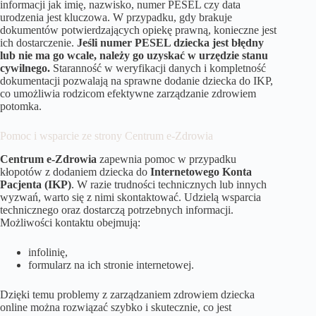
informacji jak imię, nazwisko, numer PESEL czy data
urodzenia jest kluczowa. W przypadku, gdy brakuje
dokumentów potwierdzających opiekę prawną, konieczne jest
ich dostarczenie.
Jeśli numer PESEL dziecka jest błędny
lub nie ma go wcale, należy go uzyskać w urzędzie stanu
cywilnego.
Staranność w weryfikacji danych i kompletność
dokumentacji pozwalają na sprawne dodanie dziecka do IKP,
co umożliwia rodzicom efektywne zarządzanie zdrowiem
potomka.
Pomoc i wsparcie ze strony Centrum e-Zdrowia
Centrum e-Zdrowia
zapewnia pomoc w przypadku
kłopotów z dodaniem dziecka do
Internetowego Konta
Pacjenta (IKP)
. W razie trudności technicznych lub innych
wyzwań, warto się z nimi skontaktować. Udzielą wsparcia
technicznego oraz dostarczą potrzebnych informacji.
Możliwości kontaktu obejmują:
infolinię,
formularz na ich stronie internetowej.
Dzięki temu problemy z zarządzaniem zdrowiem dziecka
online można rozwiązać szybko i skutecznie, co jest