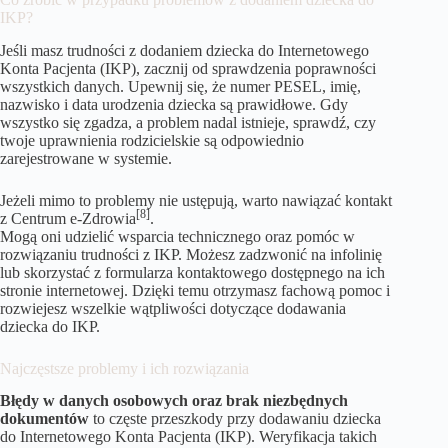
IKP?
Jeśli masz trudności z dodaniem dziecka do Internetowego
Konta Pacjenta (IKP), zacznij od sprawdzenia poprawności
wszystkich danych. Upewnij się, że numer PESEL, imię,
nazwisko i data urodzenia dziecka są prawidłowe. Gdy
wszystko się zgadza, a problem nadal istnieje, sprawdź, czy
twoje uprawnienia rodzicielskie są odpowiednio
zarejestrowane w systemie.
Jeżeli mimo to problemy nie ustępują, warto nawiązać kontakt
[8]
z Centrum e-Zdrowia
.
Mogą oni udzielić wsparcia technicznego oraz pomóc w
rozwiązaniu trudności z IKP. Możesz zadzwonić na infolinię
lub skorzystać z formularza kontaktowego dostępnego na ich
stronie internetowej. Dzięki temu otrzymasz fachową pomoc i
rozwiejesz wszelkie wątpliwości dotyczące dodawania
dziecka do IKP.
Najczęstsze problemy i ich rozwiązania
Błędy w danych osobowych oraz brak niezbędnych
dokumentów
to częste przeszkody przy dodawaniu dziecka
do Internetowego Konta Pacjenta (IKP). Weryfikacja takich