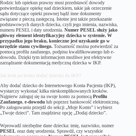
Rodzic lub opiekun prawny musi przedstawić dowody
potwierdzające opiekę nad dzieckiem, takie jak orzeczenie
sądu dotyczące opieki prawnej bądź inne dokumenty
związane z pieczą zastępczą. Istotne jest także przekazanie
podstawowych danych dziecka, czyli jego imienia, nazwiska,
numeru PESEL i daty urodzenia.
Numer PESEL służy jako
główny element identyfikacyjny dziecka w systemie. W
przypadku jego braku, konieczne jest uzyskanie go w
urzędzie stanu cywilnego.
Tożsamość można potwierdzić za
pomocą profilu zaufanego, podpisu kwalifikowanego lub e-
dowodu. Dzięki tym informacjom możliwe jest efektywne
zarządzanie dokumentacją medyczną dziecka w IKP.
Jak krok po kroku dodać dziecko do IKP?
Aby dodać dziecko do Internetowego Konta Pacjenta (IKP),
wystarczy wykonać kilka nieskomplikowanych kroków.
Najpierw zaloguj się na swoje konto za pomocą
Profilu
Zaufanego
,
e-dowodu
lub poprzez bankowość elektroniczną.
Po zalogowaniu przejdź do sekcji „Moje Konto” i wybierz
„Twoje dzieci”. Tam znajdziesz opcję „Dodaj dziecko”.
Wprowadź niezbędne dane dziecka: imię, nazwisko, numer
PESEL
oraz datę urodzenia. Sprawdź, czy wszystkie