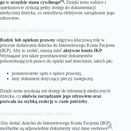
[4]
go w urzędzie stanu cywilnego
.
Dzięki temu rodzice i
opiekunowie zyskują pełny dostęp do dokumentacji
medycznej dziecka, co umożliwia efektywne zarządzanie jego
zdrowiem.
Rola rodzica i opiekuna prawnego
Rodzic lub opiekun prawny
odgrywa kluczową rolę w
procesie dodawania dziecka do Internetowego Konta Pacjenta
(IKP). Aby to zrobić, muszą mieć
aktywne konto IKP
.
Wymagane jest także przedstawienie dokumentów
potwierdzających prawo do opieki nad dzieckiem, takich jak:
postanowienie sądu o opiece prawnej,
inny dokument dotyczący pieczy zastępczej.
Dzięki temu uzyskują oni dostęp do informacji medycznych
dziecka, co
ułatwia zarządzanie jego zdrowiem oraz
pozwala na szybką reakcję w razie potrzeby
.
Wymagane dokumenty i dane osobowe
Aby dodać dziecko do Internetowego Konta Pacjenta (IKP),
[6]
niezbędne są odpowiednie dokumenty oraz dane osobowe
.