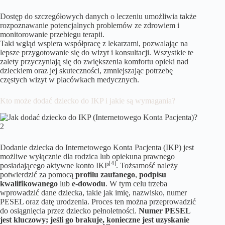
Dostęp do szczegółowych danych o leczeniu umożliwia także
rozpoznawanie potencjalnych problemów ze zdrowiem i
monitorowanie przebiegu terapii.
Taki wgląd wspiera współpracę z lekarzami, pozwalając na
lepsze przygotowanie się do wizyt i konsultacji. Wszystkie te
zalety przyczyniają się do zwiększenia komfortu opieki nad
dzieckiem oraz jej skuteczności, zmniejszając potrzebę
częstych wizyt w placówkach medycznych.
Kto może dodać dziecko do IKP i jakie są wymagania?
Dodanie dziecka do Internetowego Konta Pacjenta (IKP) jest
możliwe wyłącznie dla rodzica lub opiekuna prawnego
[4]
posiadającego aktywne konto IKP
. Tożsamość należy
potwierdzić za pomocą
profilu zaufanego
,
podpisu
kwalifikowanego
lub
e-dowodu
. W tym celu trzeba
wprowadzić dane dziecka, takie jak imię, nazwisko, numer
PESEL oraz datę urodzenia. Proces ten można przeprowadzić
do osiągnięcia przez dziecko pełnoletności.
Numer PESEL
jest kluczowy; jeśli go brakuje, konieczne jest uzyskanie