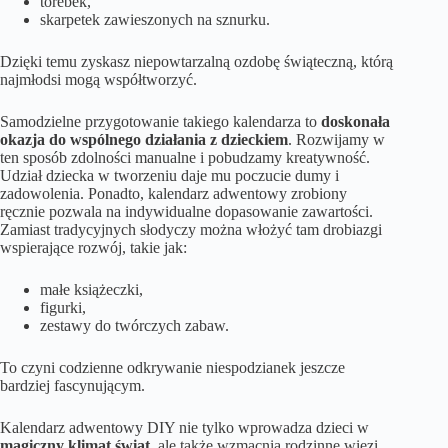
torebek,
skarpetek zawieszonych na sznurku.
Dzięki temu zyskasz niepowtarzalną ozdobę świąteczną, którą
najmłodsi mogą współtworzyć.
Samodzielne przygotowanie takiego kalendarza to
doskonała
okazja do wspólnego działania z dzieckiem
. Rozwijamy w
ten sposób zdolności manualne i pobudzamy kreatywność.
Udział dziecka w tworzeniu daje mu poczucie dumy i
zadowolenia. Ponadto, kalendarz adwentowy zrobiony
ręcznie pozwala na indywidualne dopasowanie zawartości.
Zamiast tradycyjnych słodyczy można włożyć tam drobiazgi
wspierające rozwój, takie jak:
małe książeczki,
figurki,
zestawy do twórczych zabaw.
To czyni codzienne odkrywanie niespodzianek jeszcze
bardziej fascynującym.
Kalendarz adwentowy DIY nie tylko wprowadza dzieci w
magiczny klimat świąt
, ale także wzmacnia rodzinne więzi