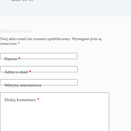
Dodaj komentarz
Twój adres email nie zostanie opublikowany.
Wymagane pola są
A
oznaczone
*
l
t
e
Nazwa
*
r
n
a
Adres e-mail
*
t
i
Witryna internetowa
v
e
:
Dodaj komentarz
*