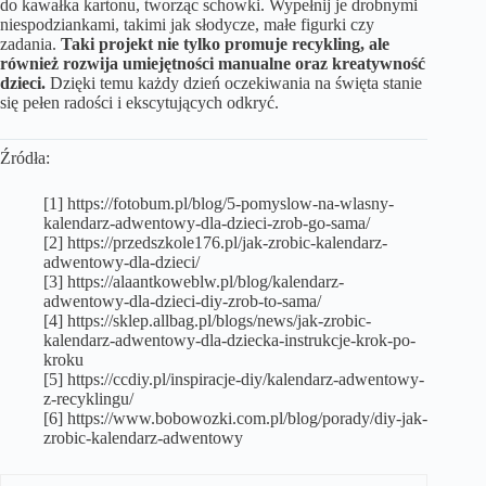
do kawałka kartonu, tworząc schowki. Wypełnij je drobnymi
niespodziankami, takimi jak słodycze, małe figurki czy
zadania.
Taki projekt nie tylko promuje recykling, ale
również rozwija umiejętności manualne oraz kreatywność
dzieci.
Dzięki temu każdy dzień oczekiwania na święta stanie
się pełen radości i ekscytujących odkryć.
Źródła:
[1] https://fotobum.pl/blog/5-pomyslow-na-wlasny-
kalendarz-adwentowy-dla-dzieci-zrob-go-sama/
[2] https://przedszkole176.pl/jak-zrobic-kalendarz-
adwentowy-dla-dzieci/
[3] https://alaantkoweblw.pl/blog/kalendarz-
adwentowy-dla-dzieci-diy-zrob-to-sama/
[4] https://sklep.allbag.pl/blogs/news/jak-zrobic-
kalendarz-adwentowy-dla-dziecka-instrukcje-krok-po-
kroku
[5] https://ccdiy.pl/inspiracje-diy/kalendarz-adwentowy-
z-recyklingu/
[6] https://www.bobowozki.com.pl/blog/porady/diy-jak-
zrobic-kalendarz-adwentowy