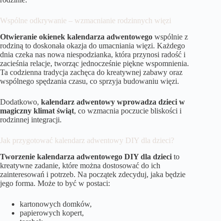
Wspólne odkrywanie – wzmacnianie rodzinnych więzi
Otwieranie okienek kalendarza adwentowego
wspólnie z
rodziną to doskonała okazja do umacniania więzi. Każdego
dnia czeka nas nowa niespodzianka, która przynosi radość i
zacieśnia relacje, tworząc jednocześnie piękne wspomnienia.
Ta codzienna tradycja zachęca do kreatywnej zabawy oraz
wspólnego spędzania czasu, co sprzyja budowaniu więzi.
Dodatkowo,
kalendarz adwentowy wprowadza dzieci w
magiczny klimat świąt
, co wzmacnia poczucie bliskości i
rodzinnej integracji.
Jak przygotować kalendarz adwentowy DIY dla dzieci?
Tworzenie kalendarza adwentowego DIY dla dzieci
to
kreatywne zadanie, które można dostosować do ich
zainteresowań i potrzeb. Na początek zdecyduj, jaka będzie
jego forma. Może to być w postaci:
kartonowych domków,
papierowych kopert,