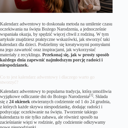
Kalendarz adwentowy to doskonała metoda na umilenie czasu
oczekiwania na święta Bożego Narodzenia, a jednocześnie
wspaniała okazja, by spędzić więcej chwil z rodziną. W tym
artykule znajdziesz praktyczne wskazówki, jak stworzyć taki
kalendarz dla dzieci. Podzielimy się kreatywnymi pomysłami
na jego zawartość oraz inspiracjami, jak wykorzystać
materiały z recyklingu.
Przekonaj się, jak w prosty sposób
każdego dnia zapewnić najmłodszym porcję radości i
niespodzianek.
Co to jest kalendarz adwentowy i dlaczego warto go
stworzyć?
Kalendarz adwentowy to popularna tradycja, która umożliwia
[1]
wyjątkowe odliczanie dni do Bożego Narodzenia
. Składa
się z
24 okienek
otwieranych codziennie od 1 do 24 grudnia,
z których każde skrywa niespodziankę, dodając radości i
podsycając oczekiwanie na święta. Tworzenie takiego
kalendarza to nie tylko zabawa, ale również sposób na
zacieśnianie więzi w rodzinie, gdy codziennie odkrywamy
nowe niespodzianki.