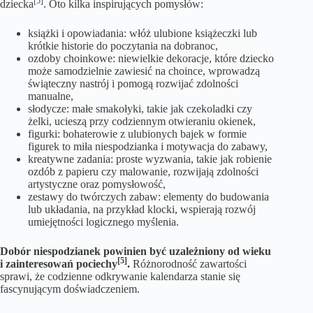
[5]
dziecka
. Oto kilka inspirujących pomysłów:
książki i opowiadania: włóż ulubione książeczki lub
krótkie historie do poczytania na dobranoc,
ozdoby choinkowe: niewielkie dekoracje, które dziecko
może samodzielnie zawiesić na choince, wprowadzą
świąteczny nastrój i pomogą rozwijać zdolności
manualne,
słodycze: małe smakołyki, takie jak czekoladki czy
żelki, ucieszą przy codziennym otwieraniu okienek,
figurki: bohaterowie z ulubionych bajek w formie
figurek to miła niespodzianka i motywacja do zabawy,
kreatywne zadania: proste wyzwania, takie jak robienie
ozdób z papieru czy malowanie, rozwijają zdolności
artystyczne oraz pomysłowość,
zestawy do twórczych zabaw: elementy do budowania
lub układania, na przykład klocki, wspierają rozwój
umiejętności logicznego myślenia.
Dobór niespodzianek powinien być uzależniony od wieku
[5]
i zainteresowań pociechy
.
Różnorodność zawartości
sprawi, że codzienne odkrywanie kalendarza stanie się
fascynującym doświadczeniem.