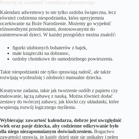
Pomysły na zawartość kalendarza adwentowego
Kalendarz adwentowy to nie tylko ozdoba świąteczna, lecz
również codzienna niespodzianka, która uprzyjemnia
oczekiwanie na Boże Narodzenie. Możemy go wypełnić
różnorodnymi przedmiotami, dostosowanymi do
zainteresowań dzieci. W każdej przegródce można znaleźć:
figurki ulubionych bohaterów z bajek,
małe książeczki na dobranoc,
ozdoby choinkowe do samodzielnego powieszenia.
Takie niespodzianki nie tylko sprawiają radość, ale także
rozwijają wyobraźnię i zdolności manualne dziecka.
Kreatywne zadania, takie jak tworzenie ozdób z papieru czy
malowanie, łączą zabawę z nauką. Można również dodać
zestawy do twórczej zabawy, jak klocki czy układanki, które
wspierają rozwój logicznego myślenia.
Wybierając zawartość kalendarza, dobrze jest uwzględnić
wiek oraz pasje dziecka, aby codzienne odkrywanie było
dla niego niezapomnianym doświadczeniem.
Bogactwo
zawartości sprawia, że każdy dzień staje się unikalny i pełen