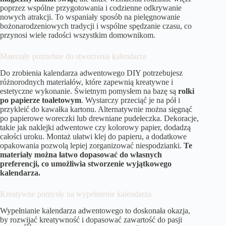
poprzez wspólne przygotowania i codzienne odkrywanie
nowych atrakcji. To wspaniały sposób na pielęgnowanie
bożonarodzeniowych tradycji i wspólne spędzanie czasu, co
przynosi wiele radości wszystkim domownikom.
Materiały potrzebne do stworzenia kalendarza
Do zrobienia kalendarza adwentowego DIY potrzebujesz
różnorodnych materiałów, które zapewnią kreatywne i
estetyczne wykonanie. Świetnym pomysłem na bazę są
rolki
po papierze toaletowym
. Wystarczy przeciąć je na pół i
przykleić do kawałka kartonu. Alternatywnie można sięgnąć
po papierowe woreczki lub drewniane pudełeczka. Dekoracje,
takie jak naklejki adwentowe czy kolorowy papier, dodadzą
całości uroku. Montaż ułatwi klej do papieru, a dodatkowe
opakowania pozwolą lepiej zorganizować niespodzianki.
Te
materiały można łatwo dopasować do własnych
preferencji, co umożliwia stworzenie wyjątkowego
kalendarza.
Kreatywne pomysły na wypełnienie kalendarza
Wypełnianie kalendarza adwentowego to doskonała okazja,
by rozwijać kreatywność i dopasować zawartość do pasji