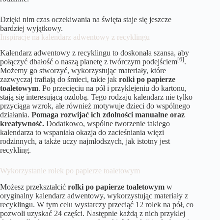
Dzięki nim czas oczekiwania na święta staje się jeszcze
bardziej wyjątkowy.
Inspiracje na kalendarz adwentowy z recyklingu
Kalendarz adwentowy z recyklingu to doskonała szansa, aby
[6]
połączyć dbałość o naszą planetę z twórczym podejściem
.
Możemy go stworzyć, wykorzystując materiały, które
zazwyczaj trafiają do śmieci, takie jak
rolki po papierze
toaletowym
. Po przecięciu na pół i przyklejeniu do kartonu,
stają się interesującą ozdobą. Tego rodzaju kalendarz nie tylko
przyciąga wzrok, ale również motywuje dzieci do wspólnego
działania.
Pomaga rozwijać ich zdolności manualne oraz
kreatywność.
Dodatkowo, wspólne tworzenie takiego
kalendarza to wspaniała okazja do zacieśniania więzi
rodzinnych, a także uczy najmłodszych, jak istotny jest
recykling.
Wykorzystanie rolek po papierze toaletowym
Możesz przekształcić
rolki po papierze toaletowym
w
oryginalny kalendarz adwentowy, wykorzystując materiały z
recyklingu. W tym celu wystarczy przeciąć 12 rolek na pół, co
pozwoli uzyskać 24 części. Następnie każdą z nich przyklej