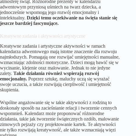
atmosferę świąt. Różnorodne prezenty w kalendarzu
adwentowym przyniosą uśmiech na twarz dziecka, a
jednocześnie wspomogą jego rozwój emocjonalny i
intelektualny.
Dzięki temu oczekiwanie na święta stanie się
jeszcze bardziej fascynujące.
Kreatywne zadania i aktywności artystyczne
Kreatywne zadania i artystyczne aktywności w ramach
kalendarza adwentowego mają istotne znaczenie dla rozwoju
najmłodszych. Pomagają one rozwijać umiejętności manualne,
wzmacniając zdolności motoryczne. Dzieci mogą bawić się w
wycinanie, klejenie oraz malowanie. Jednak to nie jedyne
zalety.
Takie działania również wspierają rozwój
emocjonalny.
Poprzez sztukę, maluchy uczą się wyrażać
swoje uczucia, a także rozwijają cierpliwość i umiejętność
skupienia.
Wspólne angażowanie się w takie aktywności z rodziną to
doskonały sposób na zacieśnianie relacji i tworzenie cennych
wspomnień. Kalendarz może proponować różnorodne
działania, takie jak tworzenie świątecznych ozdób, malowanie
zimowych pejzaży czy projektowanie kartek. Te aktywności
nie tylko rozwijają kreatywność, ale także wzmacniają więzi
rodzinne.