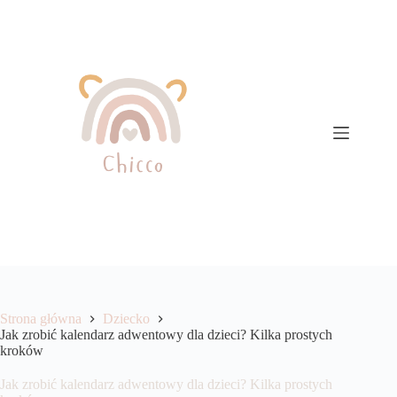
Przejdź
do
treści
Strona główna
Dziecko
Jak zrobić kalendarz adwentowy dla dzieci? Kilka prostych
kroków
Jak zrobić kalendarz adwentowy dla dzieci? Kilka prostych