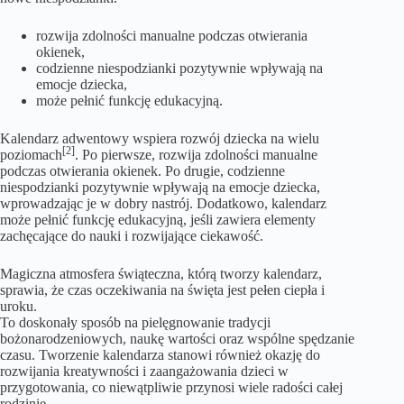
rozwija zdolności manualne podczas otwierania
okienek,
codzienne niespodzianki pozytywnie wpływają na
emocje dziecka,
może pełnić funkcję edukacyjną.
Kalendarz adwentowy wspiera rozwój dziecka na wielu
[2]
poziomach
. Po pierwsze, rozwija zdolności manualne
podczas otwierania okienek. Po drugie, codzienne
niespodzianki pozytywnie wpływają na emocje dziecka,
wprowadzając je w dobry nastrój. Dodatkowo, kalendarz
może pełnić funkcję edukacyjną, jeśli zawiera elementy
zachęcające do nauki i rozwijające ciekawość.
Magiczna atmosfera świąteczna, którą tworzy kalendarz,
sprawia, że czas oczekiwania na święta jest pełen ciepła i
uroku.
To doskonały sposób na pielęgnowanie tradycji
bożonarodzeniowych, naukę wartości oraz wspólne spędzanie
czasu. Tworzenie kalendarza stanowi również okazję do
rozwijania kreatywności i zaangażowania dzieci w
przygotowania, co niewątpliwie przynosi wiele radości całej
rodzinie.